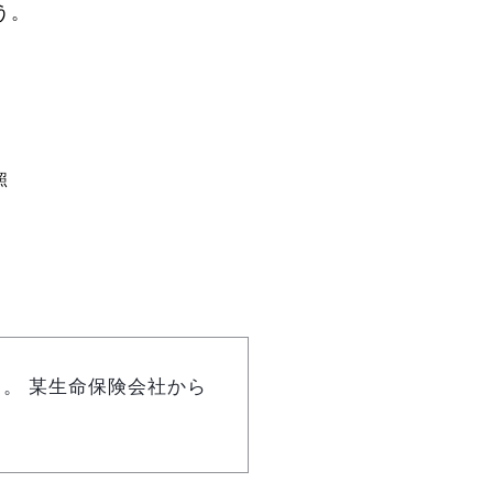
う。
照
。 某生命保険会社から