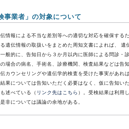
険事業者」の対象について
遺伝情報による不当な差別等への適切な対応を確保する
る遺伝情報の取扱いをまとめた周知文書によれば、 遺
、一般的に、告知日から３か月以内に医師による問診・
その場合の病名、手術名、診療機関、検査結果などは告
遺伝カウンセリングや遺伝学的検査を受けた事実があれ
の結果については告知いただく必要はなく、仮に告知い
とも述べている（
リンク先はこちら
）。受検結果は利用
の是非については議論の余地がある。